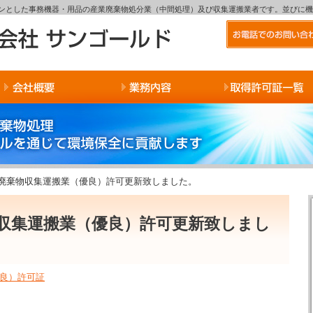
インとした事務機器・用品の産業廃棄物処分業（中間処理）及び収集運搬業者です。並びに
廃棄物収集運搬業（優良）許可更新致しました。
収集運搬業（優良）許可更新致しまし
良）許可証