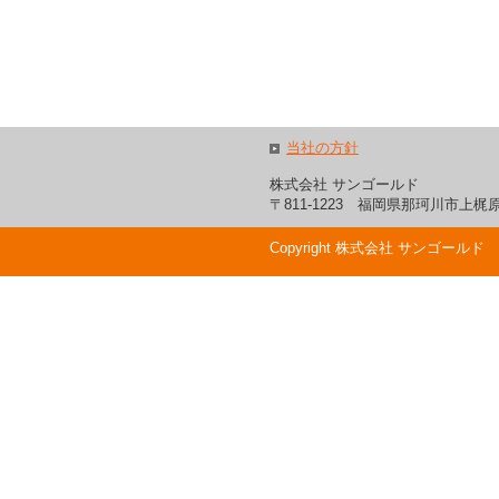
ジ
ャ
ン
プ
す
る
た
め
当社の方針
の
株式会社 サンゴールド
ナ
〒811-1223 福岡県那珂川市上梶原
ビ
ゲ
ー
Copyright 株式会社 サンゴールド
シ
ョ
ン
ス
キ
ッ
プ
で
す。
本
文