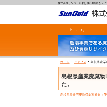
サ
フ
株式会社サンゴールドは廃OA機器をメ
本
グ
本
イ
ッ
文
ロ
文
ド
タ
と
ー
の
メ
ー
グ
バ
エ
ニ
の
ロ
ル
リ
ュ
エ
ー
メ
ア
ー
リ
バ
ニ
で
の
ア
ル
ュ
す。
エ
で
メ
ー
リ
す。
ニ
の
ア
ュ
エ
で
ー・
リ
す。
サ
ア
イ
で
ホーム
アクセス
島根県産業
ド
す。
メ
ニ
島根県産業廃棄物
ュ
ー・
た。
フ
ッ
島根県産業廃棄物収集運搬業（優
タ
ー
へ