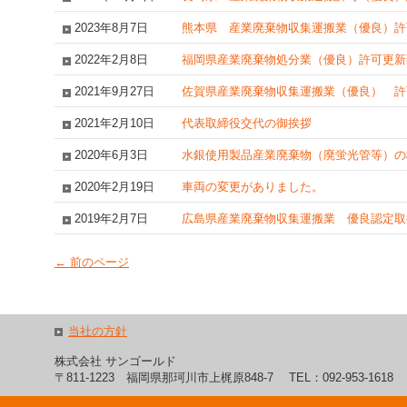
ジ
ャ
2023年8月7日
熊本県 産業廃棄物収集運搬業（優良）許
ン
プ
2022年2月8日
福岡県産業廃棄物処分業（優良）許可更新
す
る
2021年9月27日
佐賀県産業廃棄物収集運搬業（優良） 許
た
め
2021年2月10日
代表取締役交代の御挨拶
の
ナ
2020年6月3日
水銀使用製品産業廃棄物（廃蛍光管等）の
ビ
ゲ
2020年2月19日
車両の変更がありました。
ー
シ
2019年2月7日
広島県産業廃棄物収集運搬業 優良認定取
ョ
ン
←
前のページ
ス
キ
ッ
プ
当社の方針
で
す。
株式会社 サンゴールド
本
〒811-1223 福岡県那珂川市上梶原848-7
TEL：092-953-1618
文