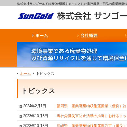
サ
フ
株式会社サンゴールドは廃OA機器をメインとした事務機器・用品の産業廃棄
本
グ
本
イ
ッ
文
ロ
文
ド
タ
と
ー
の
メ
ー
グ
バ
エ
ニ
の
ロ
ル
リ
ュ
エ
ー
メ
ア
ー
リ
バ
ニ
で
の
ア
ル
ュ
す。
エ
で
メ
ー
リ
す。
ニ
の
ア
ュ
エ
で
ー・
リ
す。
サ
ア
イ
で
ホーム
トピックス
ド
す。
メ
ニ
トピックス
ュ
ー・
フ
2024年2月1日
福岡県 産業廃棄物収集運搬業（優良）許
ッ
タ
2023年10月5日
当社労働災害防止活動の推進におけるトッ
ー
へ
2023年10月5日
長崎県 産業廃棄物収集運搬許可（優良）